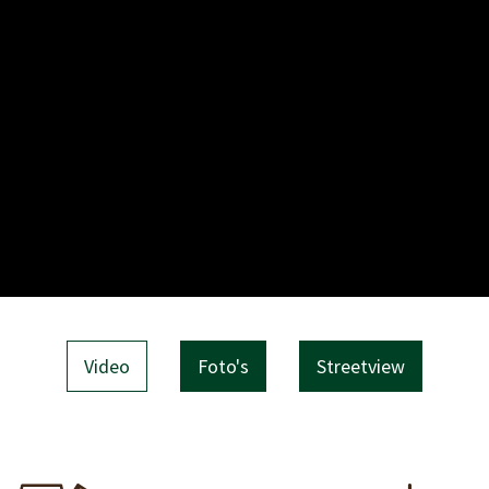
Video
Foto's
Streetview