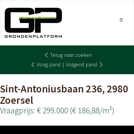
Terug naar zoeken
Vorig pand
|
Volgend pand
Sint-Antoniusbaan 236, 2980
Zoersel
Vraagprijs: € 299.000
(€ 186,88/m²)