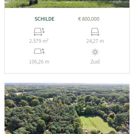
SCHILDE
€ 800.000
2.579 m²
24,27 m
106,26 m
Zuid