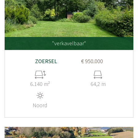
"verkavelbaar"
ZOERSEL
€ 950.000
6.140 m²
64,2 m
Noord