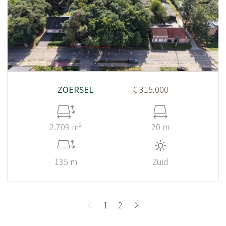
ZOERSEL
€ 315.000
2.709 m²
20 m
135 m
Zuid
1
2