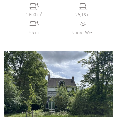
1.600 m²
25,16 m
55 m
Noord-West