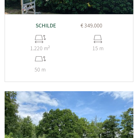
SCHILDE
€ 349.000
1.220 m²
15 m
50 m