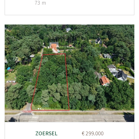
73 m
ZOERSEL
€ 299.000